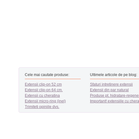
Cele mai cautate produse:
Ultimele articole de pe blog:
Extensii clip-on 52 cm
Sfaturi intretinere extensii
Extensii clip-on 64 cm.
Extensii din par natural
Extensii cu cheratina
Produse pt. hidratare-regene
Extensii micro-ring (inel)
Important! extensiile cu chera
Trimiteti opiniile dvs.