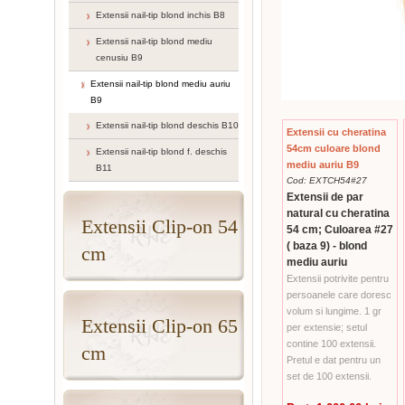
Extensii nail-tip blond inchis B8
Extensii nail-tip blond mediu
cenusiu B9
Extensii nail-tip blond mediu auriu
B9
Extensii nail-tip blond deschis B10
Extensii cu cheratina
54cm culoare blond
Extensii nail-tip blond f. deschis
mediu auriu B9
B11
Cod: EXTCH54#27
Extensii de par
natural cu cheratina
Extensii Clip-on 54
54 cm; Culoarea #27
( baza 9) - blond
cm
mediu auriu
Extensii potrivite pentru
persoanele care doresc
volum si lungime. 1 gr
Extensii Clip-on 65
per extensie; setul
contine 100 extensii.
cm
Pretul e dat pentru un
set de 100 extensii.