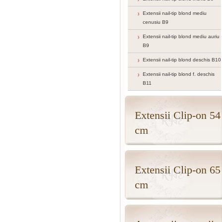
Extensii nail-tip blond mediu
cenusiu B9
Extensii nail-tip blond mediu auriu
B9
Extensii nail-tip blond deschis B10
Extensii nail-tip blond f. deschis
B11
Extensii Clip-on 54
cm
Extensii Clip-on 65
cm