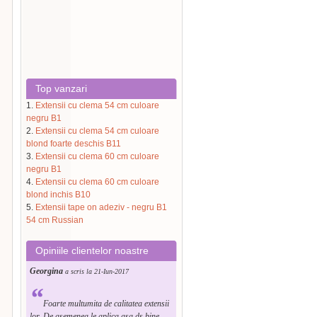
Top vanzari
1.
Extensii cu clema 54 cm culoare
negru B1
2.
Extensii cu clema 54 cm culoare
blond foarte deschis B11
3.
Extensii cu clema 60 cm culoare
negru B1
4.
Extensii cu clema 60 cm culoare
blond inchis B10
5.
Extensii tape on adeziv - negru B1
54 cm Russian
Opiniile clientelor noastre
Georgina
a scris la 21-Iun-2017
“
Foarte multumita de calitatea extensii
lor. De asemenea le aplica asa ds bine