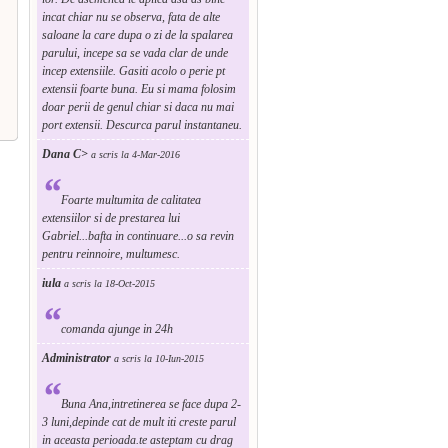
incat chiar nu se observa, fata de alte
saloane la care dupa o zi de la spalarea
parului, incepe sa se vada clar de unde
incep extensiile. Gasiti acolo o perie pt
extensii foarte buna. Eu si mama folosim
doar perii de genul chiar si daca nu mai
port extensii. Descurca parul instantaneu.
Dana C>
a scris la 4-Mar-2016
“
Foarte multumita de calitatea
extensiilor si de prestarea lui
Gabriel...bafta in continuare...o sa revin
pentru reinnoire, multumesc.
iula
a scris la 18-Oct-2015
“
comanda ajunge in 24h
Administrator
a scris la 10-Iun-2015
“
Buna Ana,intretinerea se face dupa 2-
3 luni,depinde cat de mult iti creste parul
in aceasta perioada.te asteptam cu drag