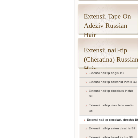
Extensii Tape On
Adeziv Russian
Hair
Extensii nail-tip
(Cheratina) Russia
Hair
Extensii nail-tip negru B1
Extensii nail-tip castaniu inchis B3
Extensii nail-tip ciocolatiu inchis
B4
Extensii nail-tip ciocolatiu mediu
B5
Extensii nail-tip ciocolatiu deschis B
Extensii nail-tip saten deschis B7
Extensii nail-tip blond inchis B8