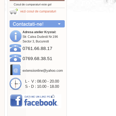
Cosul de cumparaturi este gol
vezi cosul de cumparaturi
Adresa atelier Krystal:
Str. Calea Dudesti Nr.196
Sector 3, Bucuresti
0761.66.88.17
0769.68.38.51
extensiionline@yahoo.com
L - V : 08.00 - 20.00
S - D : 10.00 - 18.00