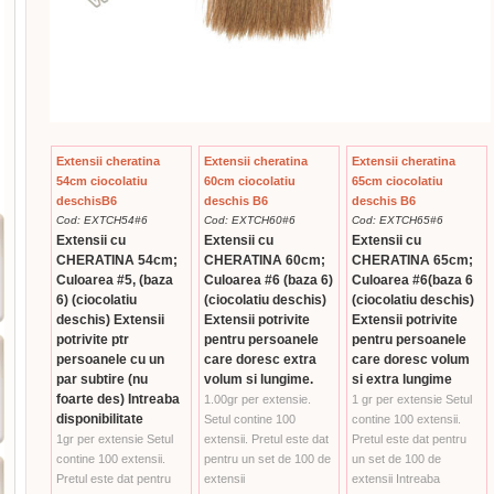
Extensii cheratina
Extensii cheratina
Extensii cheratina
54cm ciocolatiu
60cm ciocolatiu
65cm ciocolatiu
deschisB6
deschis B6
deschis B6
Cod: EXTCH54#6
Cod: EXTCH60#6
Cod: EXTCH65#6
Extensii cu
Extensii cu
Extensii cu
CHERATINA 54cm;
CHERATINA 60cm;
CHERATINA 65cm;
Culoarea #5, (baza
Culoarea #6 (baza 6)
Culoarea #6(baza 6
6) (ciocolatiu
(ciocolatiu deschis)
(ciocolatiu deschis)
deschis) Extensii
Extensii potrivite
Extensii potrivite
potrivite ptr
pentru persoanele
pentru persoanele
persoanele cu un
care doresc extra
care doresc volum
par subtire (nu
volum si lungime.
si extra lungime
foarte des) Intreaba
1.00gr per extensie.
1 gr per extensie Setul
disponibilitate
Setul contine 100
contine 100 extensii.
1gr per extensie Setul
extensii. Pretul este dat
Pretul este dat pentru
contine 100 extensii.
pentru un set de 100 de
un set de 100 de
Pretul este dat pentru
extensii
extensii Intreaba