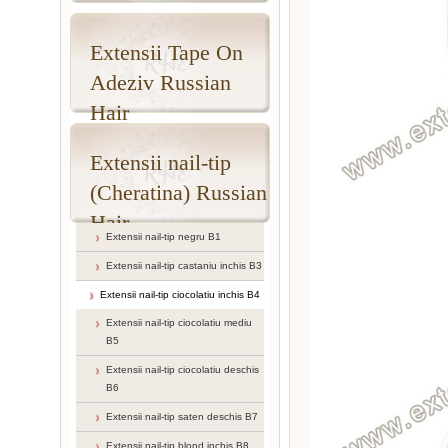
Extensii Tape On
Adeziv Russian
Hair
Extensii nail-tip
(Cheratina) Russian
Hair
Extensii nail-tip negru B1
Extensii nail-tip castaniu inchis B3
Extensii nail-tip ciocolatiu inchis B4
Extensii nail-tip ciocolatiu mediu
B5
Extensii nail-tip ciocolatiu deschis
B6
Extensii nail-tip saten deschis B7
Extensii nail-tip blond inchis B8