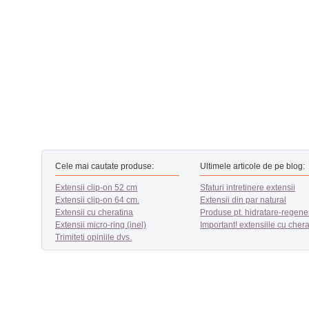
Cele mai cautate produse:
Ultimele articole de pe blog:
Extensii clip-on 52 cm
Sfaturi intretinere extensii
Extensii clip-on 64 cm.
Extensii din par natural
Extensii cu cheratina
Produse pt. hidratare-regene
Extensii micro-ring (inel)
Important! extensiile cu chera
Trimiteti opiniile dvs.