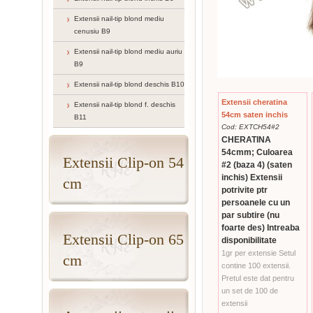
Extensii nail-tip blond mediu
cenusiu B9
Extensii nail-tip blond mediu auriu
B9
Extensii nail-tip blond deschis B10
Extensii cheratina
Extensii nail-tip blond f. deschis
54cm saten inchis
B11
Cod: EXTCH54#2
CHERATINA
54cmm; Culoarea
Extensii Clip-on 54
#2 (baza 4) (saten
inchis) Extensii
cm
potrivite ptr
persoanele cu un
par subtire (nu
foarte des) Intreaba
Extensii Clip-on 65
disponibilitate
1gr per extensie Setul
cm
contine 100 extensii.
Pretul este dat pentru
un set de 100 de
extensii