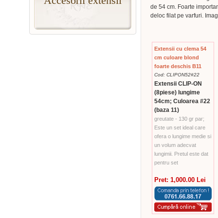
Accesorii extensii
de 54 cm. Foarte importa
deloc filat pe varfuri. Imag
Extensii cu clema 54
cm culoare blond
foarte deschis B11
Cod: CLIPON52#22
Extensii CLIP-ON
(8piese) lungime
54cm; Culoarea #22
(baza 11)
greutate - 130 gr par;
Este un set ideal care
ofera o lungime medie si
un volum adecvat
lungimii. Pretul este dat
pentru set
Pret: 1,000.00 Lei