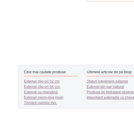
Cele mai cautate produse:
Ultimele articole de pe blog:
Extensii clip-on 52 cm
Sfaturi intretinere extensii
Extensii clip-on 64 cm.
Extensii din par natural
Extensii cu cheratina
Produse pt. hidratare-regene
Extensii micro-ring (inel)
Important! extensiile cu chera
Trimiteti opiniile dvs.