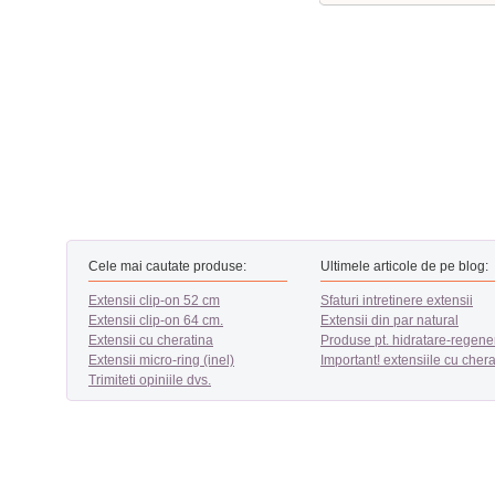
Cele mai cautate produse:
Ultimele articole de pe blog:
Extensii clip-on 52 cm
Sfaturi intretinere extensii
Extensii clip-on 64 cm.
Extensii din par natural
Extensii cu cheratina
Produse pt. hidratare-regene
Extensii micro-ring (inel)
Important! extensiile cu chera
Trimiteti opiniile dvs.