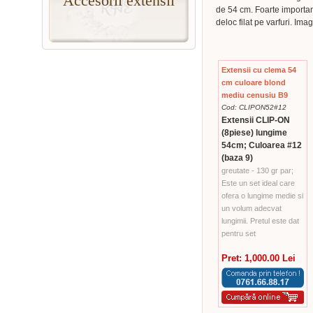
Accesorii extensii
de 54 cm. Foarte importa
deloc filat pe varfuri. Imag
Extensii cu clema 54
cm culoare blond
mediu cenusiu B9
Cod: CLIPON52#12
Extensii CLIP-ON
(8piese) lungime
54cm; Culoarea #12
(baza 9)
greutate - 130 gr par;
Este un set ideal care
ofera o lungime medie si
un volum adecvat
lungimii. Pretul este dat
pentru set
Pret: 1,000.00 Lei