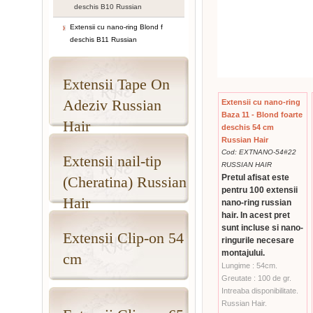
deschis B10 Russian
Extensii cu nano-ring Blond f
deschis B11 Russian
Extensii Tape On
Adeziv Russian
Extensii cu nano-ring
Baza 11 - Blond foarte
Hair
deschis 54 cm
Russian Hair
Cod: EXTNANO-54#22
Extensii nail-tip
RUSSIAN HAIR
Pretul afisat este
(Cheratina) Russian
pentru 100 extensii
Hair
nano-ring russian
hair. In acest pret
sunt incluse si nano-
Extensii Clip-on 54
ringurile necesare
montajului.
cm
Lungime : 54cm.
Greutate : 100 de gr.
Intreaba disponibilitate.
Russian Hair.