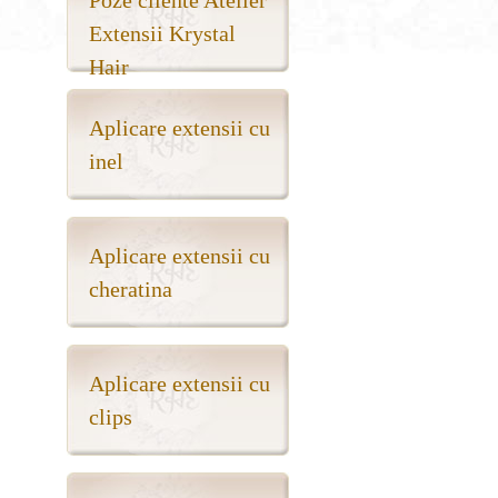
Poze cliente Atelier
Extensii Krystal
Hair
Aplicare extensii cu
inel
Aplicare extensii cu
cheratina
Aplicare extensii cu
clips