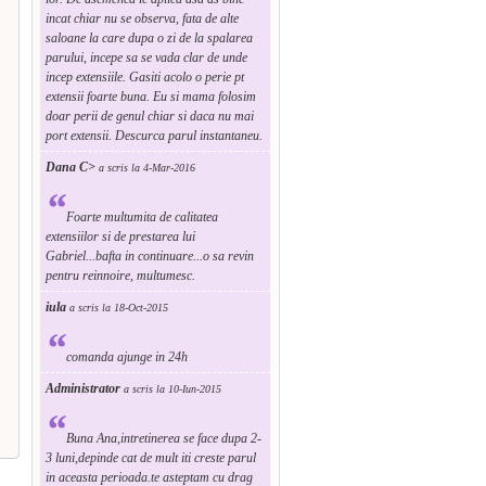
incat chiar nu se observa, fata de alte
saloane la care dupa o zi de la spalarea
parului, incepe sa se vada clar de unde
incep extensiile. Gasiti acolo o perie pt
extensii foarte buna. Eu si mama folosim
doar perii de genul chiar si daca nu mai
port extensii. Descurca parul instantaneu.
Dana C>
a scris la 4-Mar-2016
“
Foarte multumita de calitatea
extensiilor si de prestarea lui
Gabriel...bafta in continuare...o sa revin
pentru reinnoire, multumesc.
iula
a scris la 18-Oct-2015
“
comanda ajunge in 24h
Administrator
a scris la 10-Iun-2015
“
Buna Ana,intretinerea se face dupa 2-
3 luni,depinde cat de mult iti creste parul
in aceasta perioada.te asteptam cu drag