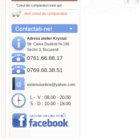
Cosul de cumparaturi este gol
vezi cosul de cumparaturi
Adresa atelier Krystal:
Str. Calea Dudesti Nr.196
Sector 3, Bucuresti
0761.66.88.17
0769.68.38.51
extensiionline@yahoo.com
L - V : 08.00 - 20.00
S - D : 10.00 - 18.00