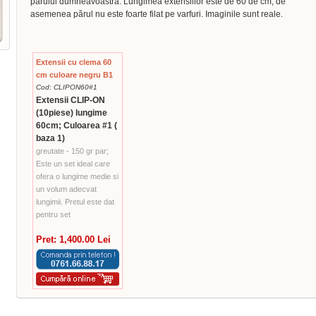
parului dumneavoastra. Lungimea extensiilor este de 60 de cm, de
asemenea părul nu este foarte filat pe varfuri. Imaginile sunt reale.
Extensii cu clema 60
cm culoare negru B1
Cod: CLIPON60#1
Extensii CLIP-ON
(10piese) lungime
60cm; Culoarea #1 (
baza 1)
greutate - 150 gr par;
Este un set ideal care
ofera o lungime medie si
un volum adecvat
lungimii. Pretul este dat
pentru set
Pret: 1,400.00 Lei