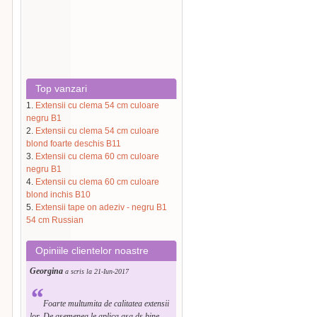
Top vanzari
1.
Extensii cu clema 54 cm culoare
negru B1
2.
Extensii cu clema 54 cm culoare
blond foarte deschis B11
3.
Extensii cu clema 60 cm culoare
negru B1
4.
Extensii cu clema 60 cm culoare
blond inchis B10
5.
Extensii tape on adeziv - negru B1
54 cm Russian
Opiniile clientelor noastre
Georgina
a scris la 21-Iun-2017
“
Foarte multumita de calitatea extensii
lor. De asemenea le aplica asa ds bine